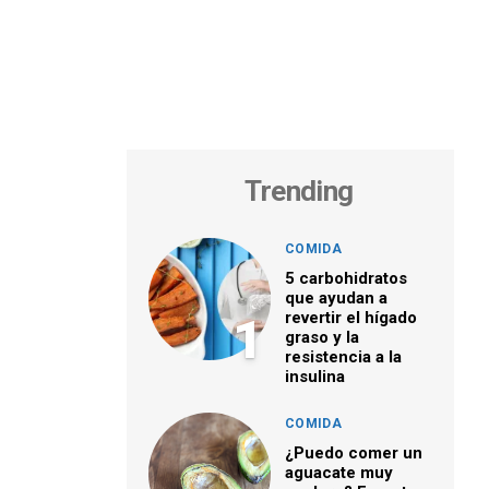
Trending
COMIDA
5 carbohidratos
que ayudan a
revertir el hígado
1
graso y la
resistencia a la
insulina
COMIDA
¿Puedo comer un
aguacate muy