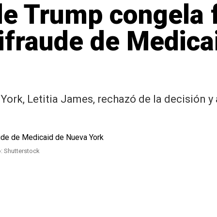
e Trump congela f
ifraude de Medica
York, Letitia James, rechazó de la decisión y
o: Shutterstock