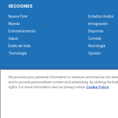
SECCIONES
Nueva York
Estados Unidos
Mundo
Inmigración
Entretenimiento
Deportes
Salud
Comida
Estilo de Vida
Astrología
Tecnología
Opinión
Acerca de nosotros
Advertise with Us/Anuncios
Politica de Pr
We process your personal information to measure and improve our sites
and to provide personalised content and advertising. By clicking the butt
rights. For more information see our privacy notice
Cookie Policy
Copyright © 2026. All rights reserved