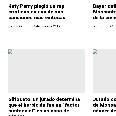
Katy Perry plagió un rap
Bayer def
cristiano en una de sus
Monsanto 
canciones más exitosas
de la cien
por
El Diario
30 de Julio de 2019
por
EFE
20 d
Glifosato: un jurado determina
Jurado co
que el herbicida fue un “factor
de Monsa
sustancial” en un caso de
cáncer d