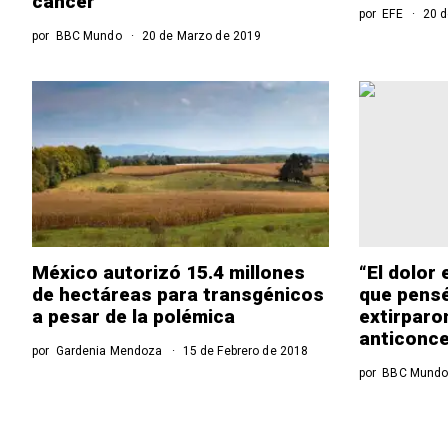
cáncer
por
EFE
20 d
por
BBC Mundo
20 de Marzo de 2019
México autorizó 15.4 millones
“El dolor 
de hectáreas para transgénicos
que pensé
a pesar de la polémica
extirparo
anticonce
por
Gardenia Mendoza
15 de Febrero de 2018
por
BBC Mund