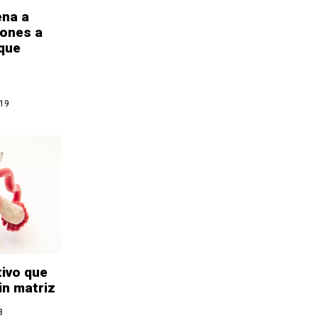
ena a
lones a
 que
019
tivo que
in matriz
8