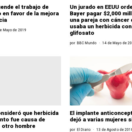
iende el trabajo de
Un jurado en EEUU ord
en favor de la mejora
Bayer pagar $2,000 mil
cia
una pareja con cáncer
usaba un herbicida con
e Mayo de 2019
glifosato
por
BBC Mundo
14 de Mayo de 2
nsideró que herbicida
El implante anticoncep
nto fue causa de
dejó a varias mujeres s
e otro hombre
por
El Diario
13 de Agosto de 201