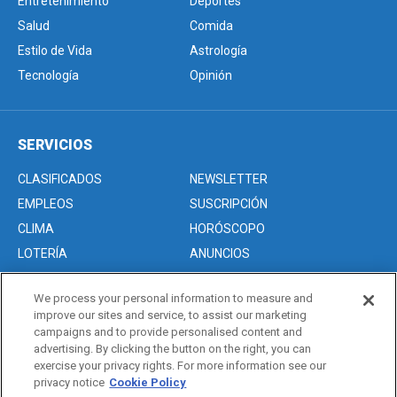
Entretenimiento
Deportes
Salud
Comida
Estilo de Vida
Astrología
Tecnología
Opinión
SERVICIOS
CLASIFICADOS
NEWSLETTER
EMPLEOS
SUSCRIPCIÓN
CLIMA
HORÓSCOPO
LOTERÍA
ANUNCIOS
We process your personal information to measure and
improve our sites and service, to assist our marketing
Acerca de nosotros
campaigns and to provide personalised content and
Advertise with Us/Anuncios
advertising. By clicking the button on the right, you can
exercise your privacy rights. For more information see our
Politica de Privacidad
privacy notice
Cookie Policy
Editorial Guidelines