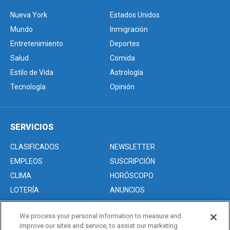
Nueva York
Estados Unidos
Mundo
Inmigración
Entretenimiento
Deportes
Salud
Comida
Estilo de Vida
Astrología
Tecnología
Opinión
SERVICIOS
CLASIFICADOS
NEWSLETTER
EMPLEOS
SUSCRIPCIÓN
CLIMA
HORÓSCOPO
LOTERÍA
ANUNCIOS
We process your personal information to measure and
improve our sites and service, to assist our marketing
Acerca de nosotros