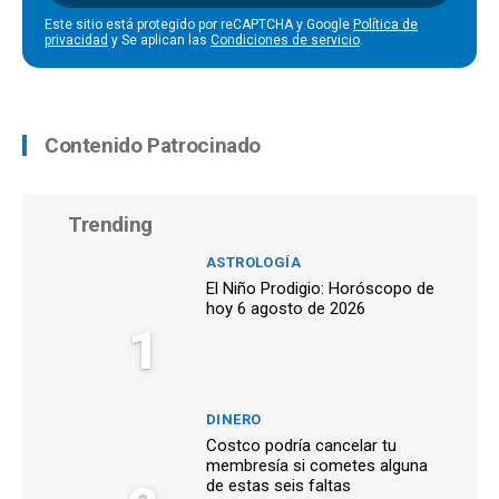
Este sitio está protegido por reCAPTCHA y Google
Política de
privacidad
y Se aplican las
Condiciones de servicio
.
Contenido Patrocinado
Trending
ASTROLOGÍA
El Niño Prodigio: Horóscopo de
hoy 6 agosto de 2026
1
DINERO
Costco podría cancelar tu
membresía si cometes alguna
de estas seis faltas