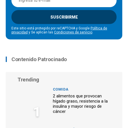
SUSCRIBIRME
Este sitio está protegido por reCAPTCHA y Google
Política de
privacidad
y Se aplican las
Condiciones de servicio
.
Contenido Patrocinado
Trending
COMIDA
2 alimentos que provocan
hígado graso, resistencia a la
1
insulina y mayor riesgo de
cáncer