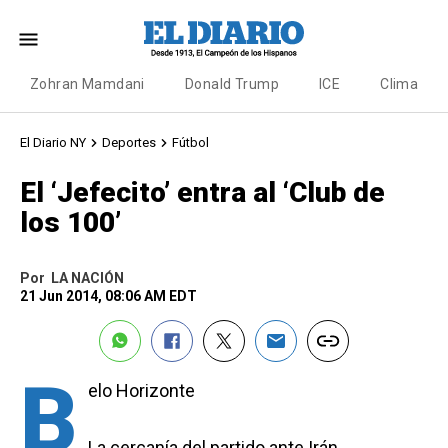
Zohran Mamdani
Donald Trump
ICE
Clima
El Diario NY
Deportes
Fútbol
El ‘Jefecito’ entra al ‘Club de
los 100’
Por
LA NACIÓN
21 Jun 2014, 08:06 AM EDT
B
elo Horizonte
La cercanía del partido ante Irán