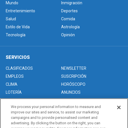
Mundo
Inmigración
Entretenimiento
Deportes
Salud
Comida
Estilo de Vida
Astrología
Tecnología
Opinión
SERVICIOS
CLASIFICADOS
NEWSLETTER
EMPLEOS
SUSCRIPCIÓN
CLIMA
HORÓSCOPO
LOTERÍA
ANUNCIOS
We process your personal information to measure and
improve our sites and service, to assist our marketing
Acerca de nosotros
campaigns and to provide personalised content and
Advertise with Us/Anuncios
advertising. By clicking the button on the right, you can