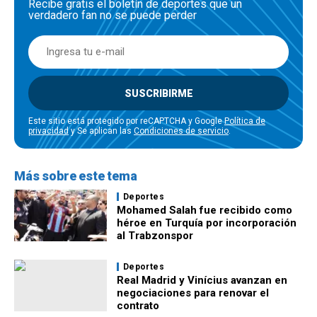
Recibe gratis el boletín de deportes que un
verdadero fan no se puede perder
SUSCRIBIRME
Este sitio está protegido por reCAPTCHA y Google
Política de
privacidad
y Se aplican las
Condiciones de servicio
.
Más sobre este tema
Deportes
Mohamed Salah fue recibido como
héroe en Turquía por incorporación
al Trabzonspor
Deportes
Real Madrid y Vinícius avanzan en
negociaciones para renovar el
contrato