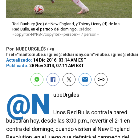
Teal Bunbury (izq) de New England, y Thierry Henry (d) de los
Red Bulls, en el partido del domingo.
Crédito:
<copyrite>NYRB</copyrite><person>< / person>
Por
NUBE URGILÉS / <a
href="mailto:nube.urgiles@eldiariony.com">nube.urgiles@eldia
Actualizado:
14 Dic 2016, 03:14 AM EST
Publicado:
28 Nov 2014, 07:11 AM EST
@N
ubeUrgiles
Unos Red Bulls contra la pared
buscarán hoy, desde las 3:00 p.m., revertir el 2-1 en
contra del domingo, cuando visiten al New England
Revolution, en el juego que definirá al campeón del