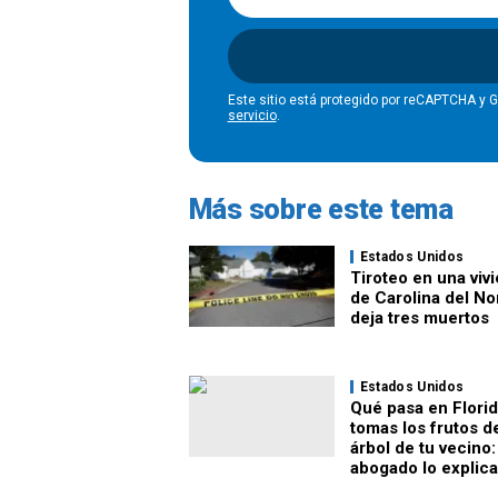
Este sitio está protegido por reCAPTCHA y 
servicio
.
Más sobre este tema
Estados Unidos
Tiroteo en una viv
de Carolina del No
deja tres muertos
Estados Unidos
Qué pasa en Florid
tomas los frutos d
árbol de tu vecino:
abogado lo explica