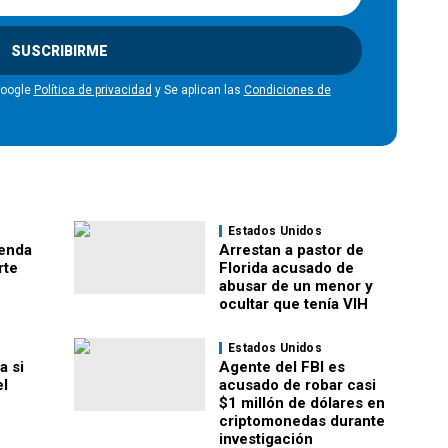
SUSCRIBIRME
Google
Política de privacidad
y Se aplican las
Condiciones de
Estados Unidos
ienda
Arrestan a pastor de
rte
Florida acusado de
abusar de un menor y
ocultar que tenía VIH
Estados Unidos
a si
Agente del FBI es
el
acusado de robar casi
$1 millón de dólares en
criptomonedas durante
investigación