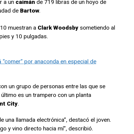
r a un
caimán
de 719 libras de un hoyo de
iudad de
Bartow
.
 10 muestran a
Clark Woodsby
sometiendo al
pies y 10 pulgadas.
 “comer” por anaconda en especial de
n un grupo de personas entre las que se
e último es un trampero con un planta
nt City
.
 una llamada electrónica”, destacó el joven.
o y vino directo hacia mí”, describió.