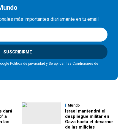
 Mundo
cionales más importantes diariamente en tu email
SUSCRIBIRME
Google
Política de privacidad
y Se aplican las
Condiciones de
Mundo
e dará
Israel mantendrá el
o” a
despliegue militar en
n las
Gaza hasta el desarme
de las milicias