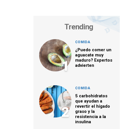
Trending
COMIDA
¿Puedo comer un
aguacate muy
maduro? Expertos
1
advierten
COMIDA
5 carbohidratos
que ayudan a
revertir el hígado
2
graso y la
resistencia a la
insulina