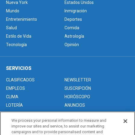
Nueva York
Estados Unidos
Mundo
Inmigración
Entretenimiento
Deportes
Salud
Comida
Estilo de Vida
Astrología
Tecnología
Opinión
SERVICIOS
CLASIFICADOS
NEWSLETTER
EMPLEOS
SUSCRIPCIÓN
CLIMA
HORÓSCOPO
LOTERÍA
ANUNCIOS
We process your personal information to measure and
improve our sites and service, to assist our marketing
Acerca de nosotros
campaigns and to provide personalised content and