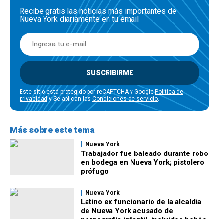
Recibe gratis las noticias más importantes de
Nueva York diariamente en tu email
SUSCRIBIRME
Este sitio está protegido por reCAPTCHA y Google
Política de
privacidad
y Se aplican las
Condiciones de servicio
.
Más sobre este tema
Nueva York
Trabajador fue baleado durante robo
en bodega en Nueva York; pistolero
prófugo
Nueva York
Latino ex funcionario de la alcaldía
de Nueva York acusado de