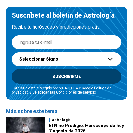
Suscríbete al boletín de Astrología
Recibe tu horóscopo y predicciones gratis
Seleccionar Signo
SUSCRIBIRME
Este sitio está protegido por reCAPTCHA y Google
Política de
privacidad
y Se aplican las
Condiciones de servicio
.
Más sobre este tema
Astrología
El Niño Prodigio: Horóscopo de hoy
7 agosto de 2026