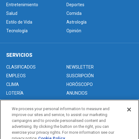
Entretenimiento
Deportes
Salud
Comida
Estilo de Vida
Astrología
Tecnología
Opinión
SERVICIOS
CLASIFICADOS
NEWSLETTER
EMPLEOS
SUSCRIPCIÓN
CLIMA
HORÓSCOPO
LOTERÍA
ANUNCIOS
We process your personal information to measure and
improve our sites and service, to assist our marketing
Acerca de nosotros
campaigns and to provide personalised content and
Advertise with Us/Anuncios
advertising. By clicking the button on the right, you can
exercise your privacy rights. For more information see our
Politica de Privacidad
privacy notice
Cookie Policy