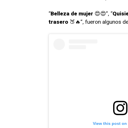
“
Belleza de mujer
😍😍”, “
Quisi
trasero
🍑🔥”, fueron algunos de
View this post on