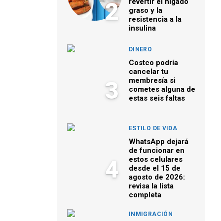
revertir el hígado
2
graso y la
resistencia a la
insulina
DINERO
Costco podría
cancelar tu
membresía si
3
cometes alguna de
estas seis faltas
ESTILO DE VIDA
WhatsApp dejará
de funcionar en
estos celulares
4
desde el 15 de
agosto de 2026:
revisa la lista
completa
INMIGRACIÓN