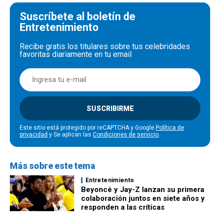
Suscríbete al boletín de
Entretenimiento
Recibe gratis los titulares sobre tus celebridades
favoritas diariamente en tu email
SUSCRIBIRME
Este sitio está protegido por reCAPTCHA y Google
Política de
privacidad
y Se aplican las
Condiciones de servicio
.
Más sobre este tema
Entretenimiento
Beyoncé y Jay-Z lanzan su primera
colaboración juntos en siete años y
responden a las críticas