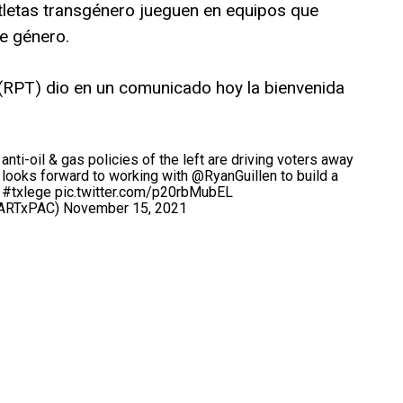
tletas transgénero jueguen en equipos que
e género.
(RPT) dio en un comunicado hoy la bienvenida
 anti-oil & gas policies of the left are driving voters away
 looks forward to working with
@RyanGuillen
to build a
.
#txlege
pic.twitter.com/p20rbMubEL
@ARTxPAC)
November 15, 2021