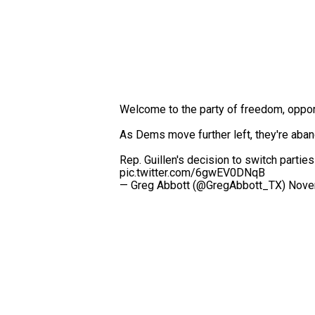
Welcome to the party of freedom, oppor
As Dems move further left, they're aban
Rep. Guillen's decision to switch parties
pic.twitter.com/6gwEV0DNqB
— Greg Abbott (@GregAbbott_TX)
Nove