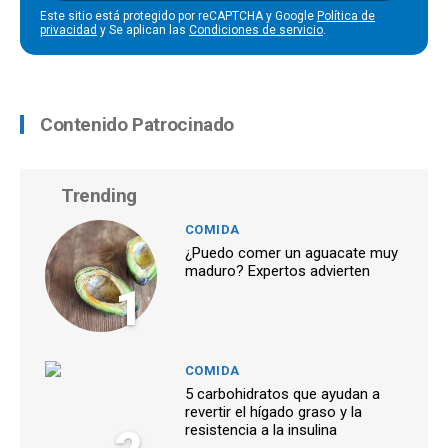
Este sitio está protegido por reCAPTCHA y Google
Política de
privacidad
y Se aplican las
Condiciones de servicio
.
Contenido Patrocinado
Trending
COMIDA
¿Puedo comer un aguacate muy
maduro? Expertos advierten
1
COMIDA
5 carbohidratos que ayudan a
revertir el hígado graso y la
resistencia a la insulina