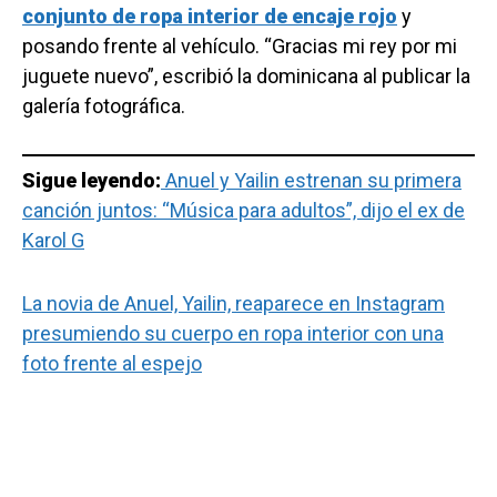
conjunto de ropa interior de encaje rojo
y
posando frente al vehículo. “Gracias mi rey por mi
juguete nuevo”, escribió la dominicana al publicar la
galería fotográfica.
Sigue leyendo:
Anuel y Yailin estrenan su primera
canción juntos: “Música para adultos”, dijo el ex de
Karol G
La novia de Anuel, Yailin, reaparece en Instagram
presumiendo su cuerpo en ropa interior con una
foto frente al espejo