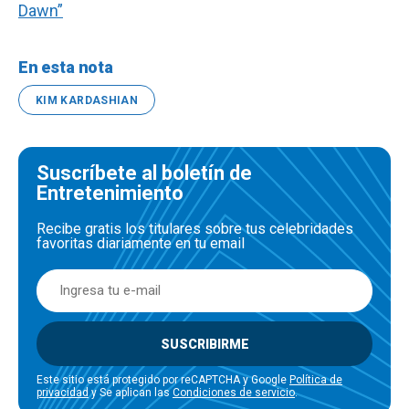
Dawn”
En esta nota
KIM KARDASHIAN
Suscríbete al boletín de
Entretenimiento
Recibe gratis los titulares sobre tus celebridades
favoritas diariamente en tu email
SUSCRIBIRME
Este sitio está protegido por reCAPTCHA y Google
Política de
privacidad
y Se aplican las
Condiciones de servicio
.