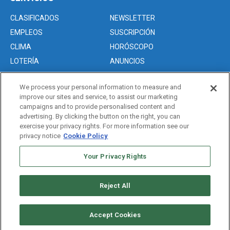
CLASIFICADOS
NEWSLETTER
EMPLEOS
SUSCRIPCIÓN
CLIMA
HORÓSCOPO
LOTERÍA
ANUNCIOS
We process your personal information to measure and
improve our sites and service, to assist our marketing
Acerca de nosotros
campaigns and to provide personalised content and
Advertise with Us/Anuncios
advertising. By clicking the button on the right, you can
exercise your privacy rights. For more information see our
Politica de Privacidad
privacy notice
Cookie Policy
Editorial Guidelines
Your Privacy Rights
Sitemap
Reject All
Copyright © 2026. All rights reserved
Accept Cookies