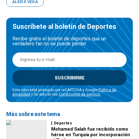
ALEXIS VEGA
Suscríbete al boletín de Deportes
Recibe gratis el boletín de deportes que un
verdadero fan no se puede perder
SUSCRIBIRME
Este sitio está protegido por reCAPTCHA y Google
Política de
privacidad
y Se aplican las
Condiciones de servicio
.
Más sobre este tema
Deportes
Mohamed Salah fue recibido como
héroe en Turquía por incorporación