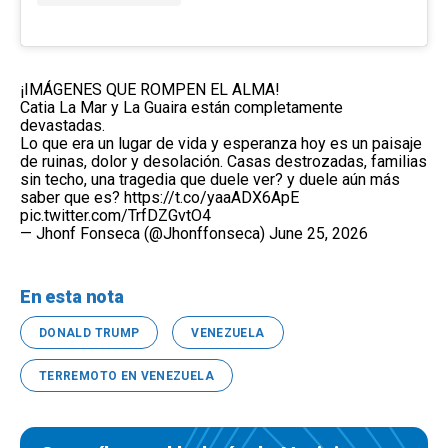
¡IMÁGENES QUE ROMPEN EL ALMA!
Catia La Mar y La Guaira están completamente
devastadas.
Lo que era un lugar de vida y esperanza hoy es un paisaje
de ruinas, dolor y desolación. Casas destrozadas, familias
sin techo, una tragedia que duele ver? y duele aún más
saber que es?
https://t.co/yaaADX6ApE
pic.twitter.com/TrfDZGvtO4
— Jhonf Fonseca (@Jhonffonseca)
June 25, 2026
En esta nota
DONALD TRUMP
VENEZUELA
TERREMOTO EN VENEZUELA