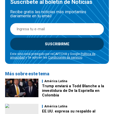
Suscríbete al boletín de Noticias
Recibe gratis las noticias más importantes
diariamente en tu email
SUSCRIBIRME
Este sitio está protegido por reCAPTCHA y Google
Política de
privacidad
y Se aplican las
Condiciones de servicio
.
Más sobre este tema
América Latina
Trump enviará a Todd Blanche a la
investidura de De la Espriella en
Colombia
América Latina
EE.UU. expresa su respaldo al