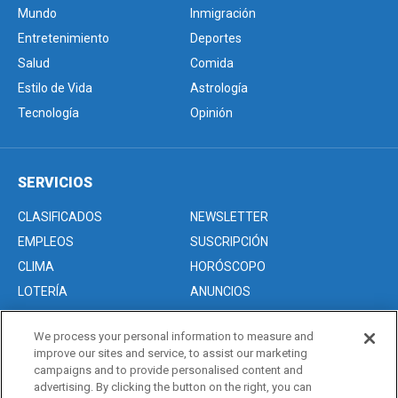
Mundo
Inmigración
Entretenimiento
Deportes
Salud
Comida
Estilo de Vida
Astrología
Tecnología
Opinión
SERVICIOS
CLASIFICADOS
NEWSLETTER
EMPLEOS
SUSCRIPCIÓN
CLIMA
HORÓSCOPO
LOTERÍA
ANUNCIOS
We process your personal information to measure and
improve our sites and service, to assist our marketing
Acerca de nosotros
campaigns and to provide personalised content and
Advertise with Us/Anuncios
advertising. By clicking the button on the right, you can