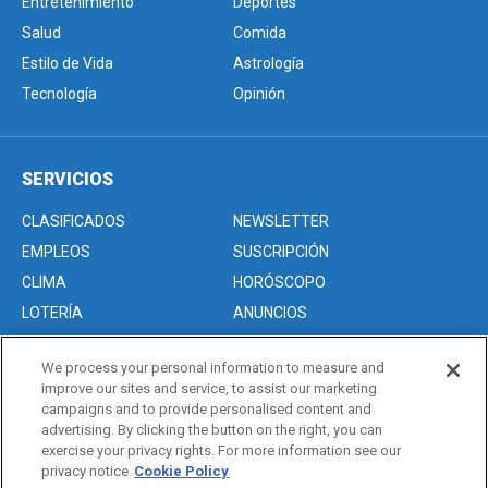
Entretenimiento
Deportes
Salud
Comida
Estilo de Vida
Astrología
Tecnología
Opinión
SERVICIOS
CLASIFICADOS
NEWSLETTER
EMPLEOS
SUSCRIPCIÓN
CLIMA
HORÓSCOPO
LOTERÍA
ANUNCIOS
We process your personal information to measure and
improve our sites and service, to assist our marketing
Acerca de nosotros
campaigns and to provide personalised content and
Advertise with Us/Anuncios
advertising. By clicking the button on the right, you can
exercise your privacy rights. For more information see our
Politica de Privacidad
privacy notice
Cookie Policy
Editorial Guidelines