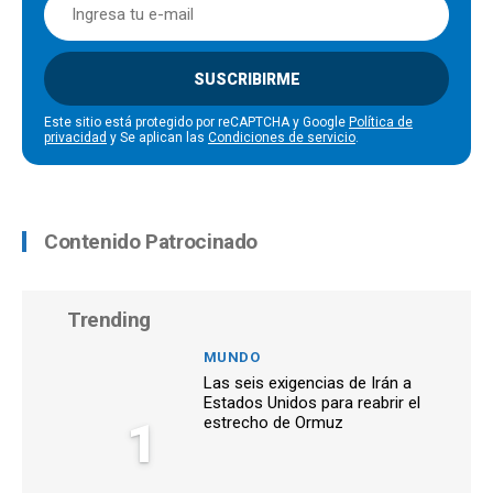
SUSCRIBIRME
Este sitio está protegido por reCAPTCHA y Google
Política de
privacidad
y Se aplican las
Condiciones de servicio
.
Contenido Patrocinado
Trending
MUNDO
Las seis exigencias de Irán a
Estados Unidos para reabrir el
1
estrecho de Ormuz