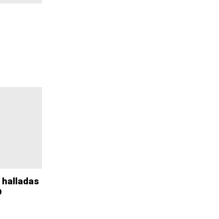
 halladas
O