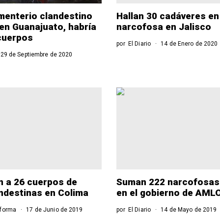
menterio clandestino
Hallan 30 cadáveres en
en Guanajuato, habría
narcofosa en Jalisco
cuerpos
por
El Diario
14 de Enero de 2020
29 de Septiembre de 2020
an a 26 cuerpos de
Suman 222 narcofosas
ndestinas en Colima
en el gobierno de AML
eforma
17 de Junio de 2019
por
El Diario
14 de Mayo de 2019