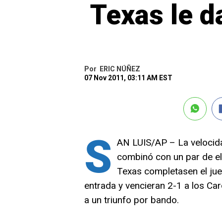
Texas le d
Por
ERIC NÚÑEZ
07 Nov 2011, 03:11 AM EST
S
AN LUIS/AP – La velocida
combinó con un par de el
Texas completasen el ju
entrada y vencieran 2-1 a los Car
a un triunfo por bando.