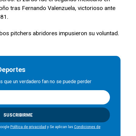
toño tras Fernando Valenzuela, victorioso ante
81.
bos pitchers abridores impusieron su voluntad.
 Deportes
es que un verdadero fan no se puede perder
SUSCRIBIRME
Google
Política de privacidad
y Se aplican las
Condiciones de