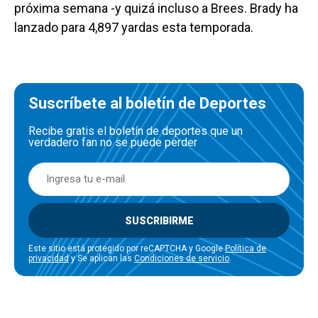
próxima semana -y quizá incluso a Brees. Brady ha
lanzado para 4,897 yardas esta temporada.
Suscríbete al boletín de Deportes
Recibe gratis el boletín de deportes que un
verdadero fan no se puede perder
SUSCRIBIRME
Este sitio está protegido por reCAPTCHA y Google
Política de
privacidad
y Se aplican las
Condiciones de servicio
.