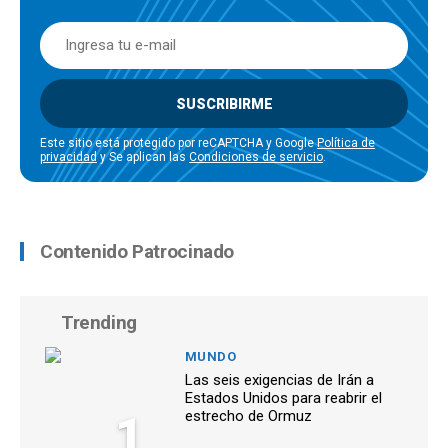
SUSCRIBIRME
Este sitio está protegido por reCAPTCHA y Google
Política de
privacidad
y Se aplican las
Condiciones de servicio
.
Contenido Patrocinado
Trending
MUNDO
Las seis exigencias de Irán a
Estados Unidos para reabrir el
1
estrecho de Ormuz