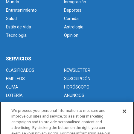
Mundo
Inmigración
Entretenimiento
Deportes
Salud
Comida
Estilo de Vida
Astrología
Tecnología
Opinión
SERVICIOS
CLASIFICADOS
NEWSLETTER
EMPLEOS
SUSCRIPCIÓN
CLIMA
HORÓSCOPO
LOTERÍA
ANUNCIOS
We process your personal information to measure and
improve our sites and service, to assist our marketing
Acerca de nosotros
campaigns and to provide personalised content and
Advertise with Us/Anuncios
advertising. By clicking the button on the right, you can
exercise your privacy rights. For more information see our