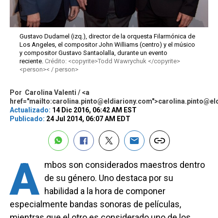
Gustavo Dudamel (izq.), director de la orquesta Filarmónica de
Los Angeles, el compositor John Williams (centro) y el músico
y compositor Gustavo Santaolalla, durante un evento
reciente.
Crédito: <copyrite>Todd Wawrychuk </copyrite>
<person>< / person>
Por
Carolina Valenti / <a
href="mailto:carolina.pinto@eldiariony.com">carolina.pinto@el
Actualizado:
14 Dic 2016, 06:42 AM EST
Publicado:
24 Jul 2014, 06:07 AM EDT
A
mbos son considerados maestros dentro
de su género. Uno destaca por su
habilidad a la hora de componer
especialmente bandas sonoras de películas,
mientras que el otro es considerado uno de los