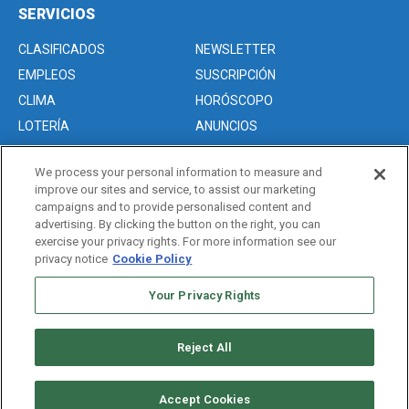
SERVICIOS
CLASIFICADOS
NEWSLETTER
EMPLEOS
SUSCRIPCIÓN
CLIMA
HORÓSCOPO
LOTERÍA
ANUNCIOS
We process your personal information to measure and
improve our sites and service, to assist our marketing
Acerca de nosotros
campaigns and to provide personalised content and
Advertise with Us/Anuncios
advertising. By clicking the button on the right, you can
exercise your privacy rights. For more information see our
Politica de Privacidad
privacy notice
Cookie Policy
Editorial Guidelines
Your Privacy Rights
Sitemap
Reject All
Copyright © 2026. All rights reserved
Accept Cookies