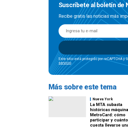
Suscríbete al boletín de
Recibe gratis las noticias más imp
Este sitio está protegido por reCAPTCHA y 
servicio
.
Más sobre este tema
Nueva York
La MTA subasta
históricas máquin
MetroCard: cómo
participar y cuánto
cuesta llevarse un