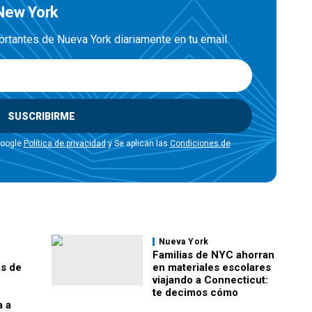
 New York
ortantes de Nueva York diariamente en tu email
SUSCRIBIRME
Google
Política de privacidad
y Se aplican las
Condiciones de
Nueva York
Familias de NYC ahorran
as de
en materiales escolares
viajando a Connecticut:
te decimos cómo
a a