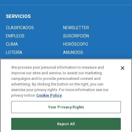
SERVICIOS
CLASIFICADOS
NEWSLETTER
EMPLEOS
SUSCRIPCIÓN
CLIMA
HORÓSCOPO
LOTERÍA
ANUNCIOS
We process your personal information to measure and
improve our sites and service, to assist our marketing
Acerca de nosotros
campaigns and to provide personalised content and
Advertise with Us/Anuncios
advertising. By clicking the button on the right, you can
exercise your privacy rights. For more information see our
Politica de Privacidad
privacy notice
Cookie Policy
Editorial Guidelines
Sitemap
Your Privacy Rights
Reject All
Copyright © 2026. All rights reserved