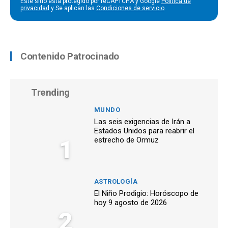
Este sitio está protegido por reCAPTCHA y Google
Política de
privacidad
y Se aplican las
Condiciones de servicio
.
Contenido Patrocinado
Trending
MUNDO
Las seis exigencias de Irán a
Estados Unidos para reabrir el
1
estrecho de Ormuz
ASTROLOGÍA
El Niño Prodigio: Horóscopo de
hoy 9 agosto de 2026
2