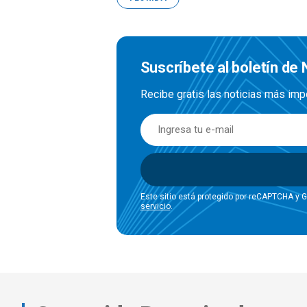
Suscríbete al boletín de 
Recibe gratis las noticias más imp
Este sitio está protegido por reCAPTCHA y 
servicio
.