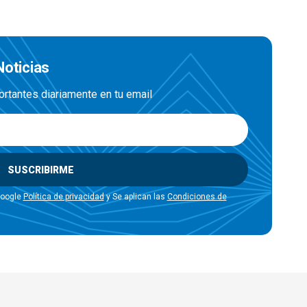
Noticias
ortantes diariamente en tu email
SUSCRIBIRME
Google
Política de privacidad
y Se aplican las
Condiciones de