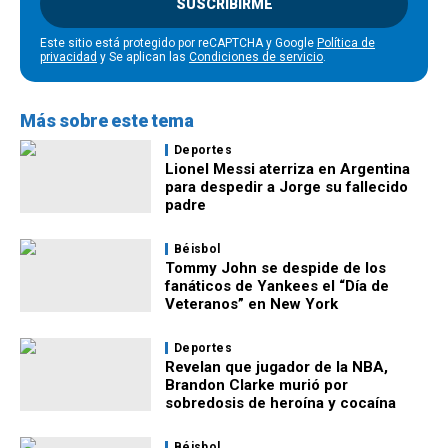
SUSCRIBIRME
Este sitio está protegido por reCAPTCHA y Google
Política de
privacidad
y Se aplican las
Condiciones de servicio
.
Más sobre este tema
Deportes
Lionel Messi aterriza en Argentina
para despedir a Jorge su fallecido
padre
Béisbol
Tommy John se despide de los
fanáticos de Yankees el “Día de
Veteranos” en New York
Deportes
Revelan que jugador de la NBA,
Brandon Clarke murió por
sobredosis de heroína y cocaína
Béisbol