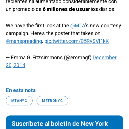
recientes ha aumentado considerablemente con
un promedio de
6 millones de usuarios
diarios.
We have the first look at the
@MTA
‘s new courtesy
campaign. Here’s the poster that takes on
#manspreading
.
pic.twitter.com/B5RySVI1kK
— Emma G. Fitzsimmons (@emmagf)
December
20, 2014
En esta nota
MTANYC
METRONYC
Suscríbete al boletín de New York