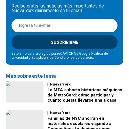
Recibe gratis las noticias más importantes de
Nueva York diariamente en tu email
SUSCRIBIRME
Este sitio está protegido por reCAPTCHA y Google
Política de
privacidad
y Se aplican las
Condiciones de servicio
.
Más sobre este tema
Nueva York
La MTA subasta históricas máquinas
de MetroCard: cómo participar y
cuánto cuesta llevarse una a casa
Nueva York
Familias de NYC ahorran en
materiales escolares viajando a
Connecticut: te decimos cómo