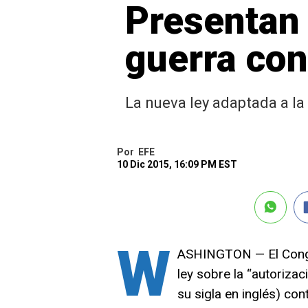
Presentan 
guerra con
La nueva ley adaptada a la 
Por
EFE
10 Dic 2015, 16:09 PM EST
W
ASHINGTON — El Congre
ley sobre la “autorizac
su sigla en inglés) cont