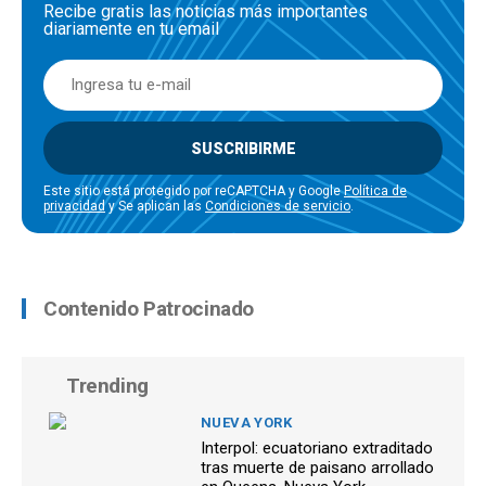
Recibe gratis las noticias más importantes
diariamente en tu email
SUSCRIBIRME
Este sitio está protegido por reCAPTCHA y Google
Política de
privacidad
y Se aplican las
Condiciones de servicio
.
Contenido Patrocinado
Trending
NUEVA YORK
Interpol: ecuatoriano extraditado
tras muerte de paisano arrollado