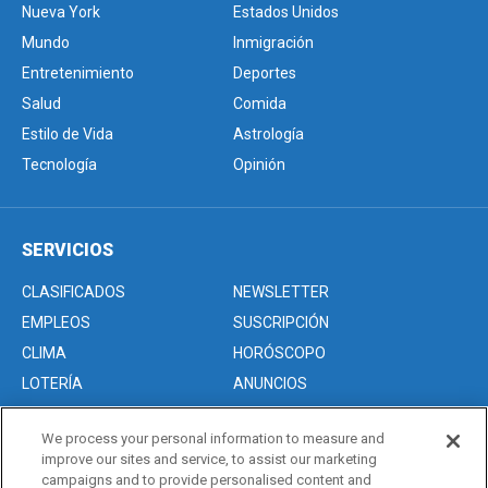
Nueva York
Estados Unidos
Mundo
Inmigración
Entretenimiento
Deportes
Salud
Comida
Estilo de Vida
Astrología
Tecnología
Opinión
SERVICIOS
CLASIFICADOS
NEWSLETTER
EMPLEOS
SUSCRIPCIÓN
CLIMA
HORÓSCOPO
LOTERÍA
ANUNCIOS
We process your personal information to measure and
improve our sites and service, to assist our marketing
Acerca de nosotros
campaigns and to provide personalised content and