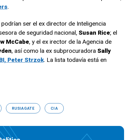
ers
.
odrían ser el ex director de Inteligencia
asesora de seguridad nacional,
Susan Rice
; el
ew McCabe
, y el ex irector de la Agencia de
yden
, así como la ex subprocuradora
Sally
BI, Peter Strzok
. La lista todavía está en
RUSIAGATE
CIA