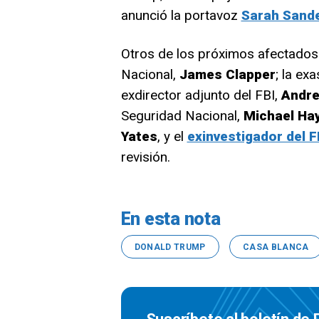
anunció la portavoz
Sarah Sand
Otros de los próximos afectados p
Nacional,
James Clapper
; la ex
exdirector adjunto del FBI,
Andr
Seguridad Nacional,
Michael Ha
Yates
, y el
exinvestigador del F
revisión.
En esta nota
DONALD TRUMP
CASA BLANCA