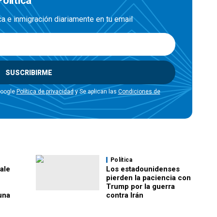
olítica
ica e inmigración diariamente en tu email
SUSCRIBIRME
Google
Política de privacidad
y Se aplican las
Condiciones de
Política
ale
Los estadounidenses
pierden la paciencia con
Trump por la guerra
una
contra Irán