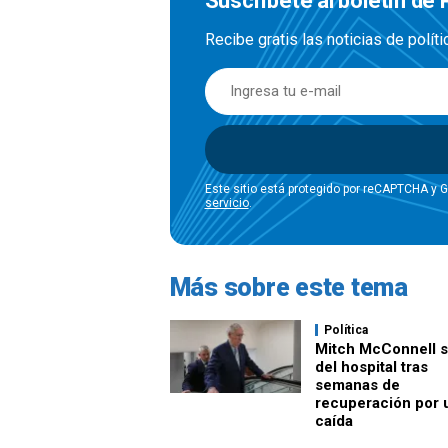
Suscríbete al boletín de P
Recibe gratis las noticias de polít
Este sitio está protegido por reCAPTCHA y 
servicio
.
Más sobre este tema
Política
Mitch McConnell s
del hospital tras
semanas de
recuperación por 
caída