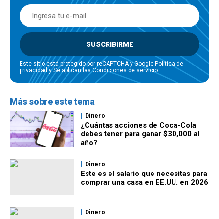
SUSCRIBIRME
Este sitio está protegido por reCAPTCHA y Google
Política de
privacidad
y Se aplican las
Condiciones de servicio
.
Más sobre este tema
Dinero
¿Cuántas acciones de Coca-Cola
debes tener para ganar $30,000 al
año?
Dinero
Este es el salario que necesitas para
comprar una casa en EE.UU. en 2026
Dinero