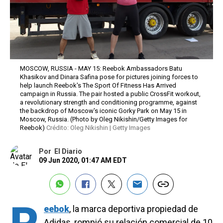
MOSCOW, RUSSIA - MAY 15: Reebok Ambassadors Batu
Khasikov and Dinara Safina pose for pictures joining forces to
help launch Reebok's The Sport Of Fitness Has Arrived
campaign in Russia. The pair hosted a public CrossFit workout,
a revolutionary strength and conditioning programme, against
the backdrop of Moscow's iconic Gorky Park on May 15 in
Moscow, Russia. (Photo by Oleg Nikishin/Getty Images for
Reebok)
Crédito: Oleg Nikishin | Getty Images
Por
El Diario
09 Jun 2020, 01:47 AM EDT
eebok
, la marca deportiva propiedad de
Adidas, rompió su relación comercial de 10