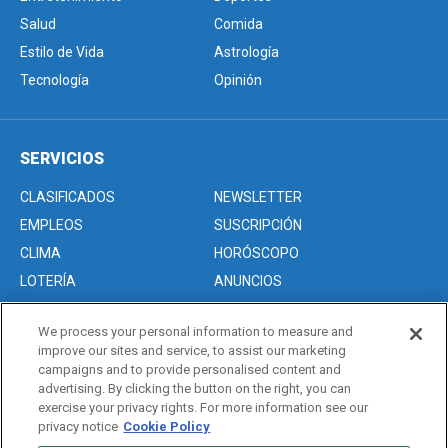
Salud
Comida
Estilo de Vida
Astrología
Tecnología
Opinión
SERVICIOS
CLASIFICADOS
NEWSLETTER
EMPLEOS
SUSCRIPCIÓN
CLIMA
HORÓSCOPO
LOTERÍA
ANUNCIOS
We process your personal information to measure and
improve our sites and service, to assist our marketing
Acerca de nosotros
campaigns and to provide personalised content and
Advertise with Us/Anuncios
advertising. By clicking the button on the right, you can
exercise your privacy rights. For more information see our
Politica de Privacidad
privacy notice
Cookie Policy
Editorial Guidelines