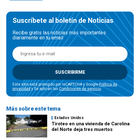
Suscríbete al boletín de Noticias
Recibe gratis las noticias más importantes
diariamente en tu email
SUSCRIBIRME
Este sitio está protegido por reCAPTCHA y Google
Política de
privacidad
y Se aplican las
Condiciones de servicio
.
Más sobre este tema
Estados Unidos
Tiroteo en una vivienda de Carolina
del Norte deja tres muertos