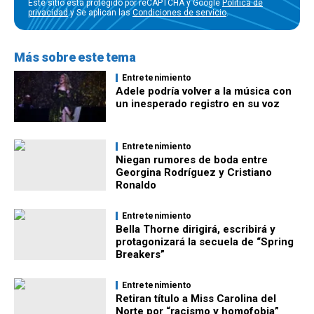
Este sitio está protegido por reCAPTCHA y Google
Política de
privacidad
y Se aplican las
Condiciones de servicio
.
Más sobre este tema
Entretenimiento
Adele podría volver a la música con
un inesperado registro en su voz
Entretenimiento
Niegan rumores de boda entre
Georgina Rodríguez y Cristiano
Ronaldo
Entretenimiento
Bella Thorne dirigirá, escribirá y
protagonizará la secuela de “Spring
Breakers”
Entretenimiento
Retiran título a Miss Carolina del
Norte por “racismo y homofobia”