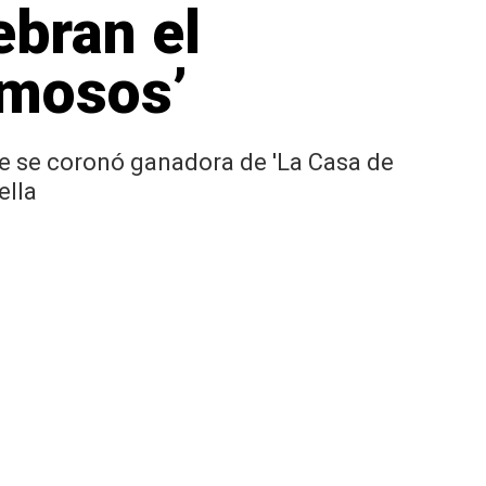
ebran el
amosos’
re se coronó ganadora de 'La Casa de
ella