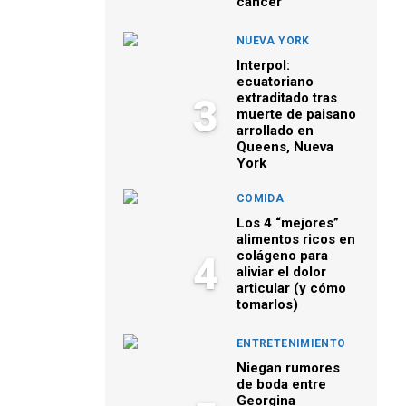
cáncer
NUEVA YORK
Interpol:
ecuatoriano
extraditado tras
3
muerte de paisano
arrollado en
Queens, Nueva
York
COMIDA
Los 4 “mejores”
alimentos ricos en
colágeno para
4
aliviar el dolor
articular (y cómo
tomarlos)
ENTRETENIMIENTO
Niegan rumores
de boda entre
Georgina