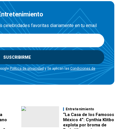
 Entretenimiento
us celebridades favoritas diariamente en tu email
SUSCRIBIRME
Google
Política de privacidad
y Se aplican las
Condiciones de
Entretenimiento
la
“La Casa de los Famosos
Cano
México 4”: Cynthia Klitbo
explota por broma de