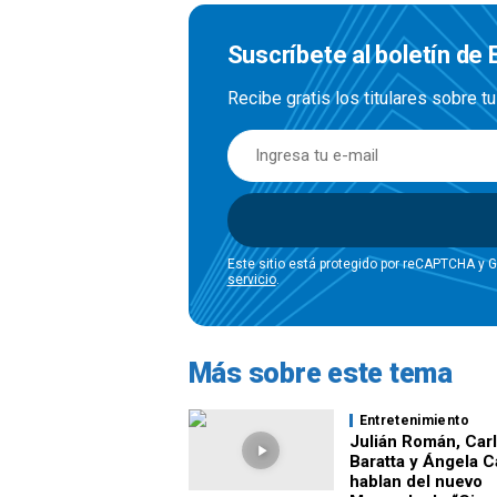
Suscríbete al boletín de
Recibe gratis los titulares sobre t
Este sitio está protegido por reCAPTCHA y 
servicio
.
Más sobre este tema
Entretenimiento
Julián Román, Car
Baratta y Ángela 
hablan del nuevo