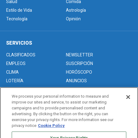
Salud
Comida
Estilo de Vida
Astrología
Tecnología
Opinión
SERVICIOS
CLASIFICADOS
NEWSLETTER
EMPLEOS
SUSCRIPCIÓN
CLIMA
HORÓSCOPO
LOTERÍA
ANUNCIOS
We process your personal information to measure and
improve our sites and service, to assist our marketing
Acerca de nosotros
campaigns and to provide personalised content and
Advertise with Us/Anuncios
advertising. By clicking the button on the right, you can
exercise your privacy rights. For more information see our
Politica de Privacidad
privacy notice
Cookie Policy
Editorial Guidelines
Your Privacy Rights