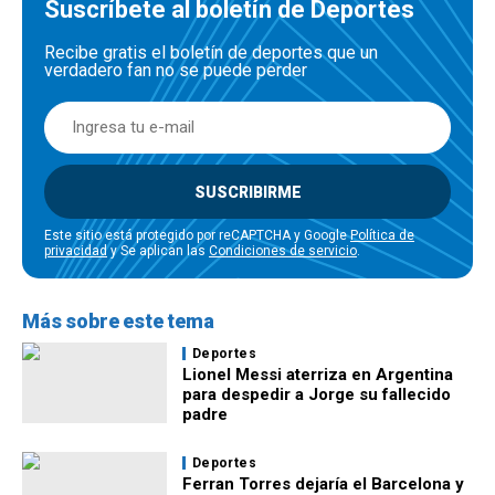
Suscríbete al boletín de Deportes
Recibe gratis el boletín de deportes que un
verdadero fan no se puede perder
SUSCRIBIRME
Este sitio está protegido por reCAPTCHA y Google
Política de
privacidad
y Se aplican las
Condiciones de servicio
.
Más sobre este tema
Deportes
Lionel Messi aterriza en Argentina
para despedir a Jorge su fallecido
padre
Deportes
Ferran Torres dejaría el Barcelona y