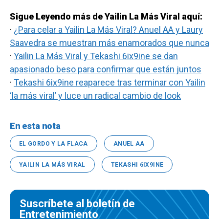
Sigue Leyendo más de Yailin La Más Viral aquí:
·
¿Para celar a Yailin La Más Viral? Anuel AA y Laury
Saavedra se muestran más enamorados que nunca
·
Yailin La Más Viral y Tekashi 6ix9ine se dan
apasionado beso para confirmar que están juntos
·
Tekashi 6ix9ine reaparece tras terminar con Yailin
‘la más viral’ y luce un radical cambio de look
En esta nota
EL GORDO Y LA FLACA
ANUEL AA
YAILIN LA MÁS VIRAL
TEKASHI 6IX9INE
Suscríbete al boletín de
Entretenimiento