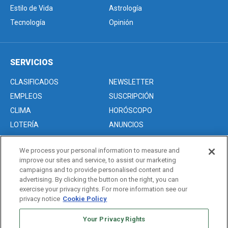
Estilo de Vida
Astrología
Tecnología
Opinión
SERVICIOS
CLASIFICADOS
NEWSLETTER
EMPLEOS
SUSCRIPCIÓN
CLIMA
HORÓSCOPO
LOTERÍA
ANUNCIOS
We process your personal information to measure and
improve our sites and service, to assist our marketing
Acerca de nosotros
campaigns and to provide personalised content and
Advertise with Us/Anuncios
advertising. By clicking the button on the right, you can
exercise your privacy rights. For more information see our
Politica de Privacidad
privacy notice
Cookie Policy
Editorial Guidelines
Your Privacy Rights
Sitemap