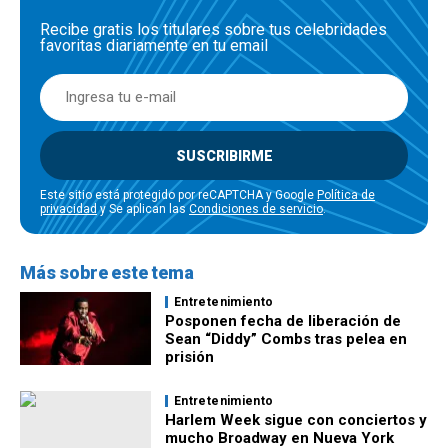
Recibe gratis los titulares sobre tus celebridades
favoritas diariamente en tu email
SUSCRIBIRME
Este sitio está protegido por reCAPTCHA y Google
Política de
privacidad
y Se aplican las
Condiciones de servicio
.
Más sobre este tema
Entretenimiento
Posponen fecha de liberación de
Sean “Diddy” Combs tras pelea en
prisión
Entretenimiento
Harlem Week sigue con conciertos y
mucho Broadway en Nueva York