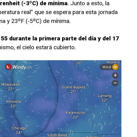
renheit (-3ºC) de mínima
. Junto a esto, la
peratura real” que se espera para esta jornada
ma y 23ºF (-5ºC) de mínima.
 55 durante la primera parte del día y del 17
smo, el cielo estará cubierto.