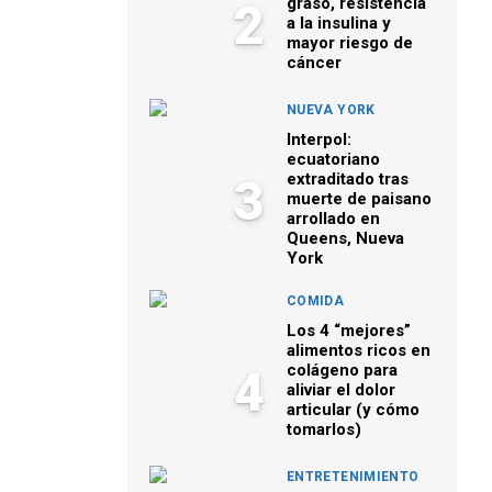
graso, resistencia
2
a la insulina y
mayor riesgo de
cáncer
NUEVA YORK
Interpol:
ecuatoriano
extraditado tras
3
muerte de paisano
arrollado en
Queens, Nueva
York
COMIDA
Los 4 “mejores”
alimentos ricos en
colágeno para
4
aliviar el dolor
articular (y cómo
tomarlos)
ENTRETENIMIENTO