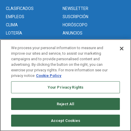
CLASIFICADOS
NEWSLETTER
EMPLEOS
SUSCRIPCIÓN
CLIMA
HORÓSCOPO
LOTERÍA
ANUNCIOS
We process your personal information to measure and
improve our sites and service, to assist our marketing
Acerca de nosotros
campaigns and to provide personalised content and
Advertise with Us/Anuncios
advertising. By clicking the button on the right, you can
exercise your privacy rights. For more information see our
Politica de Privacidad
privacy notice
Cookie Policy
Editorial Guidelines
Your Privacy Rights
Sitemap
Reject All
Copyright © 2026. All rights reserved
Accept Cookies