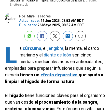
depurar el hígado al mejorar la producción de la bilis.
Crédito:
Shutterstock
Por
Miyeilis Flores
Actualizado:
11 Jun 2025, 08:53 AM EDT
Publicado:
26 Mayo 2025, 08:52 AM EDT
L
a
cúrcuma
,
el j
engibre
, la menta, el cardo
mariano y el
diente de león
son cinco
hierbas medicinales ricas en antioxidantes,
empleadas para preparar infusiones que según la
ciencia
tienen un
efecto depurativo
que ayuda a
limpiar el hígado de forma natural
.
El
hígado
tiene funciones claves para el organismo
que van desde
el procesamiento de la sangre,
proteína, glucosa y más
. Este órgano es vital para