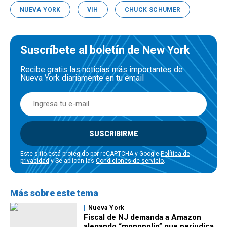
NUEVA YORK
VIH
CHUCK SCHUMER
Suscríbete al boletín de New York
Recibe gratis las noticias más importantes de
Nueva York diariamente en tu email
SUSCRIBIRME
Este sitio está protegido por reCAPTCHA y Google
Política de
privacidad
y Se aplican las
Condiciones de servicio
.
Más sobre este tema
Nueva York
Fiscal de NJ demanda a Amazon
alegando “monopolio” que perjudica