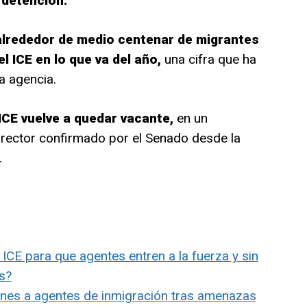
 detención.
lrededor de medio centenar de migrantes
l ICE en lo que va del año,
una cifra que ha
la agencia.
 ICE vuelve a quedar vacante,
en un
irector confirmado por el Senado desde la
.
ICE para que agentes entren a la fuerza y sin
as?
iones a agentes de inmigración tras amenazas