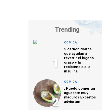
Trending
COMIDA
5 carbohidratos
que ayudan a
revertir el hígado
1
graso y la
resistencia a la
insulina
COMIDA
¿Puedo comer un
aguacate muy
maduro? Expertos
2
advierten