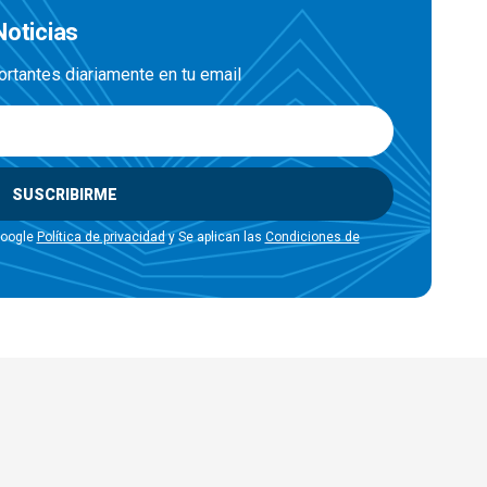
Noticias
ortantes diariamente en tu email
SUSCRIBIRME
Google
Política de privacidad
y Se aplican las
Condiciones de