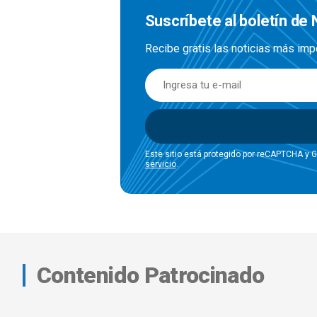
Suscríbete al boletín de 
Recibe gratis las noticias más imp
Este sitio está protegido por reCAPTCHA y 
servicio
.
Contenido Patrocinado