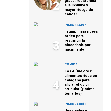
graso, resistencia
2
a la insulina y
mayor riesgo de
cáncer
INMIGRACIÓN
Trump firma nueva
orden para
restringir la
3
ciudadanía por
nacimiento
COMIDA
Los 4 “mejores”
alimentos ricos en
colágeno para
4
aliviar el dolor
articular (y cómo
tomarlos)
INMIGRACIÓN
Juez exige a