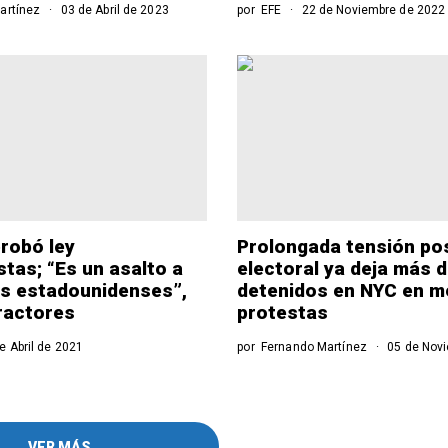
artínez
03 de Abril de 2023
por
EFE
22 de Noviembre de 2022
probó ley
Prolongada tensión po
stas; “Es un asalto a
electoral ya deja más 
es estadounidenses”,
detenidos en NYC en m
ractores
protestas
e Abril de 2021
por
Fernando Martínez
05 de Novi
VER MÁS