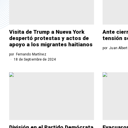
Visita de Trump a Nueva York
Ante cier
despertó protestas y actos de
tensión se
apoyo a los migrantes haitianos
por
Juan Alber
por
Fernando Martínez
18 de Septiembre de 2024
División en el Partido Demócrata
Evacuaron