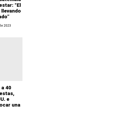
star: “El
 llevando
ado”
de 2023
 a 40
testas,
U. e
vocar una