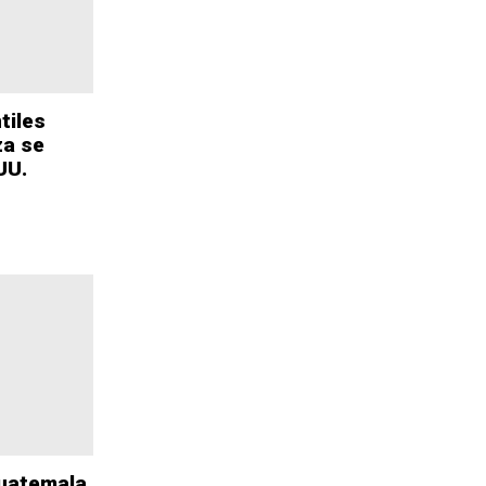
tiles
za se
UU.
Guatemala