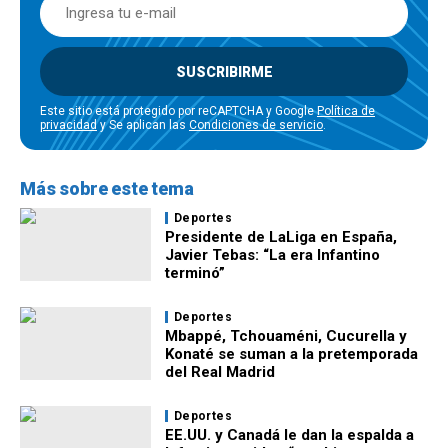
SUSCRIBIRME
Este sitio está protegido por reCAPTCHA y Google
Política de
privacidad
y Se aplican las
Condiciones de servicio
.
Más sobre este tema
Deportes
Presidente de LaLiga en España,
Javier Tebas: “La era Infantino
terminó”
Deportes
Mbappé, Tchouaméni, Cucurella y
Konaté se suman a la pretemporada
del Real Madrid
Deportes
EE.UU. y Canadá le dan la espalda a