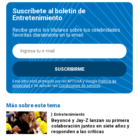
Suscríbete al boletín de
Entretenimiento
Recibe gratis los titulares sobre tus celebridades
favoritas diariamente en tu email
SUSCRIBIRME
Este sitio está protegido por reCAPTCHA y Google
Política de
privacidad
y Se aplican las
Condiciones de servicio
.
Más sobre este tema
Entretenimiento
Beyoncé y Jay-Z lanzan su primera
colaboración juntos en siete años y
responden a las críticas