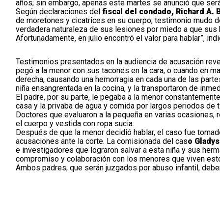
años; sin embargo, apenas este martes se anunció que ser
Según declaraciones del
fiscal del condado, Richard A.
de moretones y cicatrices en su cuerpo, testimonio mudo de 
verdadera naturaleza de sus lesiones por miedo a que sus
Afortunadamente, en julio encontró el valor para hablar”, ind
Testimonios presentados en la audiencia de acusación reve
pegó a la menor con sus tacones en la cara, o cuando en may
derecha, causando una hemorragia en cada una de las partes
niña ensangrentada en la cocina, y la transportaron de inmed
El padre, por su parte, le pegaba a la menor constantemente
casa y la privaba de agua y comida por largos periodos de ti
Doctores que evaluaron a la pequeña en varias ocasiones, 
el cuerpo y vestida con ropa sucia.
Después de que la menor decidió hablar, el caso fue tomad
acusaciones ante la corte. La comisionada del cas
o Gladys
e investigadores que lograron salvar a esta niña y sus herm
compromiso y colaboración con los menores que viven esto
Ambos padres, que serán juzgados por abuso infantil, deber