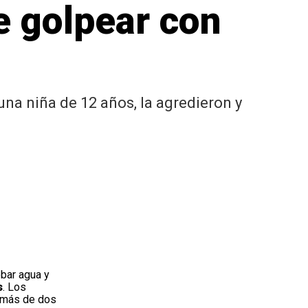
e golpear con
una niña de 12 años, la agredieron y
bar agua y
s
. Los
e más de dos