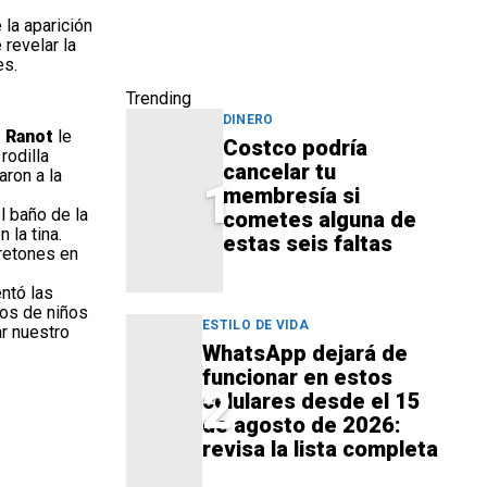
 la aparición
revelar la
es.
Trending
DINERO
 Ranot
le
Costco podría
rodilla
cancelar tu
ron a la
1
membresía si
l baño de la
cometes alguna de
 la tina.
estas seis faltas
retones en
entó las
dos de niños
ESTILO DE VIDA
ar nuestro
WhatsApp dejará de
funcionar en estos
2
celulares desde el 15
de agosto de 2026:
revisa la lista completa