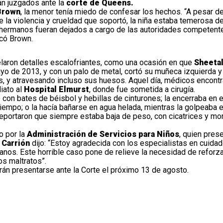
án juzgados ante la
corte de Queens.
 Brown
, la menor tenía miedo de confesar los hechos. “A pesar de
la violencia y crueldad que soportó, la niña estaba temerosa de 
 hermanos fueran dejados a cargo de las autoridades competent
icó Brown.
laron detalles escalofriantes, como una ocasión en que
Sheetal
o de 2013, y con un palo de metal, cortó su muñeca izquierda y 
, y atravesando incluso sus huesos. Aquel día, médicos encontra
iato al
Hospital Elmurst
, donde fue sometida a cirugía.
 con bates de béisbol y hebillas de cinturones; la encerraba en e
empo; o la hacía bañarse en agua helada, mientras la golpeaba en
reportaron que siempre estaba baja de peso, con cicatrices y mo
o por la
Administración de Servicios para Niños
, quien pres
 Carrión
dijo: “Estoy agradecida con los especialistas en cuida
anos. Este horrible caso pone de relieve la necesidad de reforz
s maltratos”.
án presentarse ante la Corte el próximo 13 de agosto.