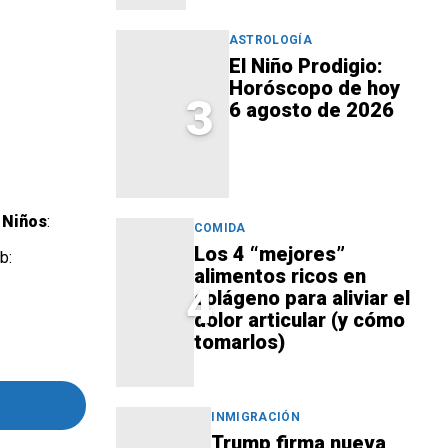
ASTROLOGÍA
El Niño Prodigio:
Horóscopo de hoy
3
6 agosto de 2026
 Niños
:
COMIDA
Los 4 “mejores”
b:
alimentos ricos en
4
colágeno para aliviar el
dolor articular (y cómo
tomarlos)
INMIGRACIÓN
Trump firma nueva