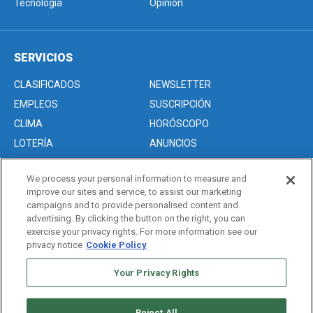
Tecnología
Opinión
SERVICIOS
CLASIFICADOS
NEWSLETTER
EMPLEOS
SUSCRIPCIÓN
CLIMA
HORÓSCOPO
LOTERÍA
ANUNCIOS
We process your personal information to measure and
improve our sites and service, to assist our marketing
Acerca de nosotros
campaigns and to provide personalised content and
Advertise with Us/Anuncios
advertising. By clicking the button on the right, you can
exercise your privacy rights. For more information see our
Politica de Privacidad
privacy notice
Cookie Policy
Editorial Guidelines
Your Privacy Rights
Sitemap
Reject All