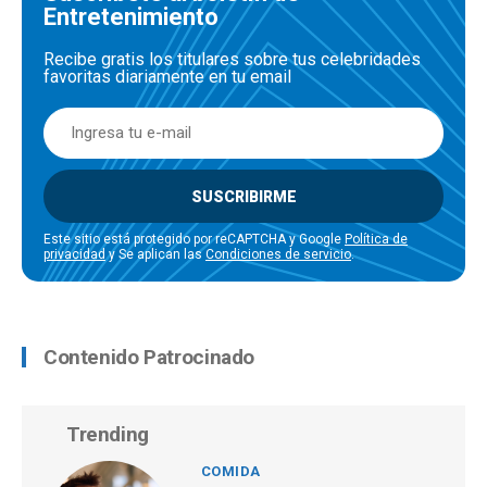
Entretenimiento
Recibe gratis los titulares sobre tus celebridades
favoritas diariamente en tu email
SUSCRIBIRME
Este sitio está protegido por reCAPTCHA y Google
Política de
privacidad
y Se aplican las
Condiciones de servicio
.
Contenido Patrocinado
Trending
COMIDA