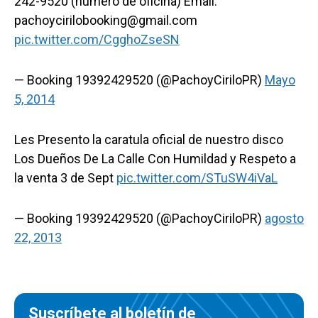
242-9520 (numero de oficina) Email:
pachoycirilobooking@gmail.com
pic.twitter.com/CgghoZseSN
— Booking 19392429520 (@PachoyCiriloPR)
Mayo
5, 2014
Les Presento la caratula oficial de nuestro disco
Los Dueños De La Calle Con Humildad y Respeto a
la venta 3 de Sept
pic.twitter.com/STuSW4iVaL
— Booking 19392429520 (@PachoyCiriloPR)
agosto
22, 2013
Suscríbete al boletín de